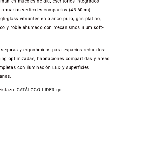
rman en muebles de día, escritorios integrados
y armarios verticales compactos (45-60cm).
gh-gloss vibrantes en blanco puro, gris platino,
rico y roble ahumado con mecanismos Blum soft-
 seguras y ergonómicas para espacios reducidos:
ng optimizadas, habitaciones compartidas y áreas
mpletas con iluminación LED y superficies
ianas.
vistazo:
CATÁLOGO LIDER go