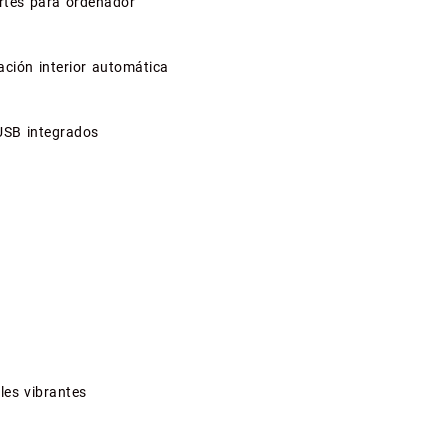
ortes para ordenador
ación interior automática
 USB integrados
iles vibrantes