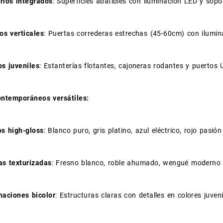
orios integrados
: Superficies abatibles con iluminación LED y sop
os verticales
: Puertas correderas estrechas (45-60cm) con ilumin
s juveniles
: Estanterías flotantes, cajoneras rodantes y puertos
ntemporáneos versátiles:
s high-gloss
: Blanco puro, gris platino, azul eléctrico, rojo pasión
s texturizadas
: Fresno blanco, roble ahumado, wengué moderno
aciones bicolor
: Estructuras claras con detalles en colores juven