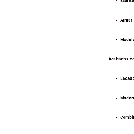
Escrit
Armari
Módulo
Acabados co
Lacado
Madera
Combin