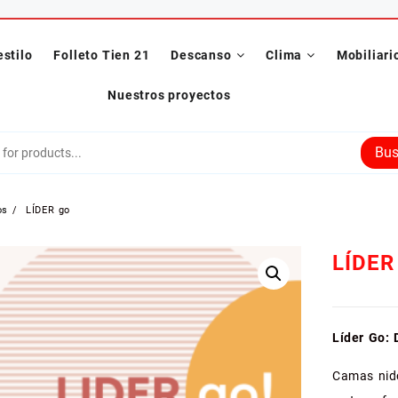
estilo
Folleto Tien 21
Descanso
Clima
Mobiliari
Nuestros proyectos
Bus
os
LÍDER go
LÍDER
Líder Go: 
Camas nido