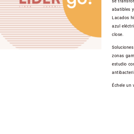
se transfo
abatibles 
Lacados hi
azul eléct
close.
Soluciones
zonas gami
estudio co
antibacter
Échele un 